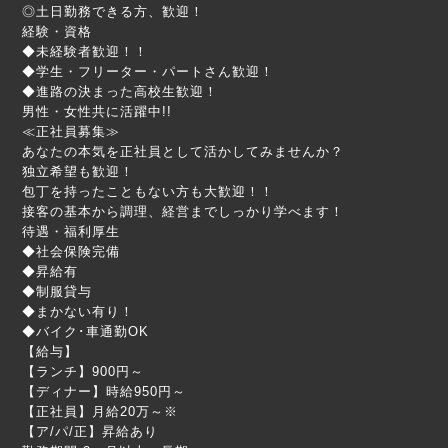
◎土日勤務できる方、歓迎！
経験・資格
◆未経験者歓迎！！
◆学生・フリーター・パートさん歓迎！
◆進路の決まった高校生歓迎！
男性・女性共に活躍中!!
≪正社員募集≫
あなたの本気を正社員として活かしてみませんか？
独立希望も歓迎！
包丁を持ったこともない方も大歓迎！！
接客の基本から調理、経営までしっかり学べます！
待遇・福利厚生
◆社会保険完備
◆昇給有
◆制服貸与
◆まかない有り！
◆バイク･車通勤OK
【給与】
【ランチ】900円～
【ディナー】時給950円～
【正社員】月給20万～※
【ア/パ/正】昇給あり